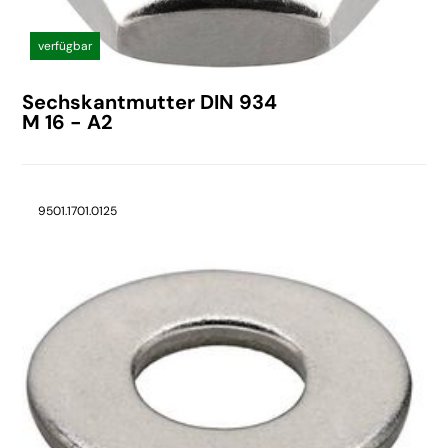
verfügbar
Sechskantmutter DIN 934
M 16 - A2
9501.1701.0125