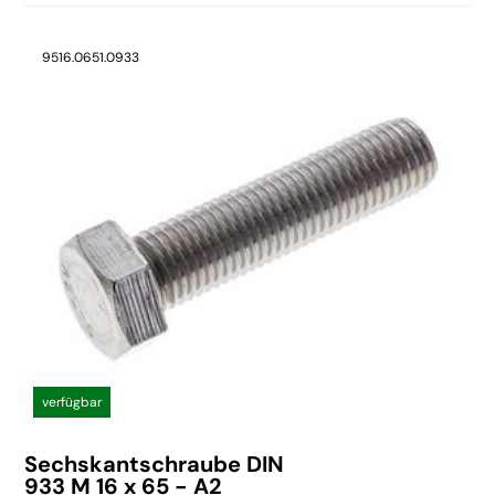
9516.0651.0933
verfügbar
Sechskantschraube DIN
933 M 16 x 65 - A2