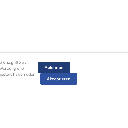
ie Zugriffe auf
Ablehnen
, Werbung und
gestellt haben oder
Akzeptieren