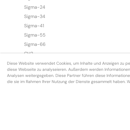
Sigma-24
Sigma-34
Sigma-41
Sigma-55
Sigma-66
CH2
Diese Website verwendet Cookies, um Inhalte und Anzeigen zu pers
Merlin
diese Webseite zu analyseieren. Außerdem werden Informationen 
Sphera
Analysen weitergegeben. Diese Partner führen diese Informatione
die sie im Rahmen Ihrer Nutzung der Dienste gesammelt haben. We
WUP
WTP
CH-Kilo
WCH
WCP