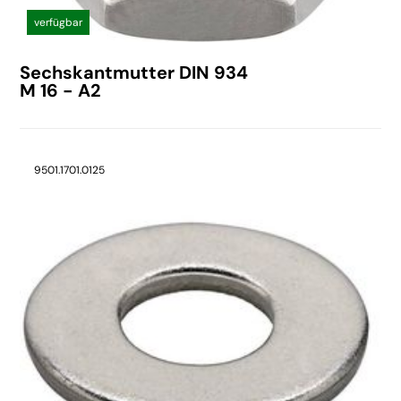
verfügbar
Sechskantmutter DIN 934
M 16 - A2
9501.1701.0125