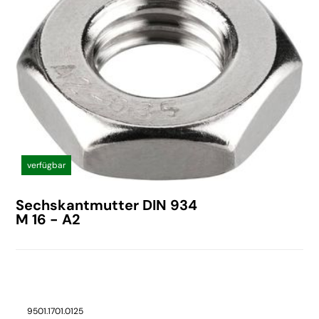
verfügbar
Sechskantmutter DIN 934
M 16 - A2
9501.1701.0125