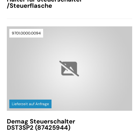
/Steuerflasche
9701.0000.0094
Lieferzeit auf Anfrage
Demag Steuerschalter
DST3SP2 (87425944)