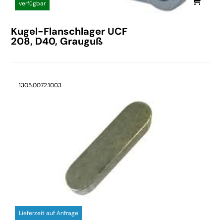
verfügbar
Kugel-Flanschlager UCF
208, D40, Grauguß
1305.0072.1003
Lieferzeit auf Anfrage