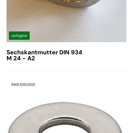
verfügbar
Sechskantmutter DIN 934
M 24 - A2
9501.1051.0125