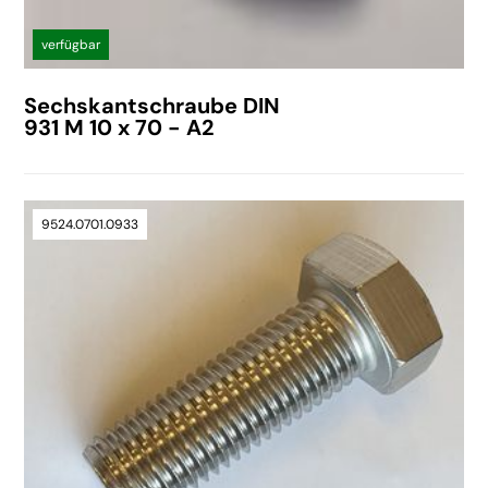
verfügbar
Sechskantschraube DIN
931 M 10 x 70 - A2
9524.0701.0933