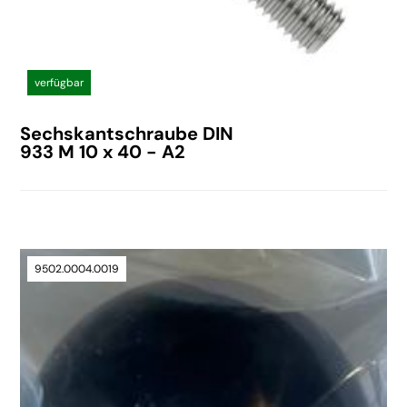
verfügbar
Sechskantschraube DIN
933 M 10 x 40 - A2
9502.0004.0019