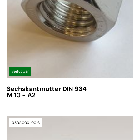
verfügbar
Sechskantmutter DIN 934
M 10 - A2
9502.0061.0016