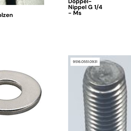
Doppel-
Nippel G 1/4
- Ms
lzen
-
9516.0551.0931
verfügbar