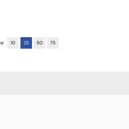
verfügbar
te:
10
25
50
75