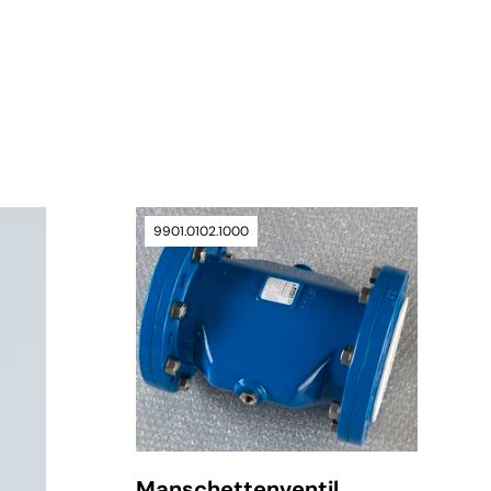
9901.0102.1000
Manschettenventil