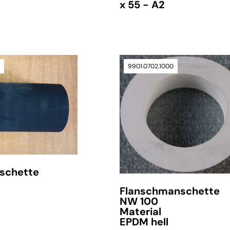
x 55 - A2
0
9901.0702.1000
schette
Flanschmanschette
NW 100
Material
EPDM hell