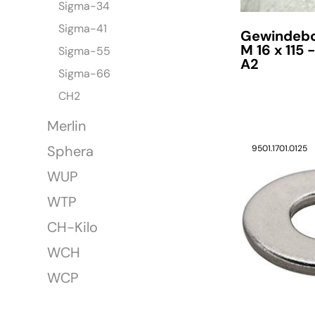
Sigma-34
Sigma-41
Gewindebo
M 16 x 115 
Sigma-55
A2
Sigma-66
CH2
Merlin
Sphera
9501.1701.0125
WUP
WTP
CH-Kilo
WCH
WCP
verfügbar