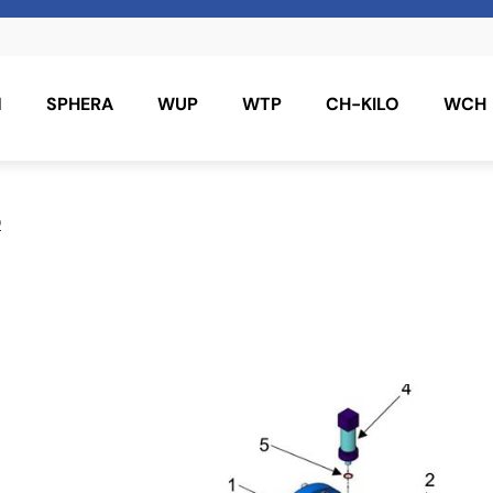
N
SPHERA
WUP
WTP
CH-KILO
WCH
0