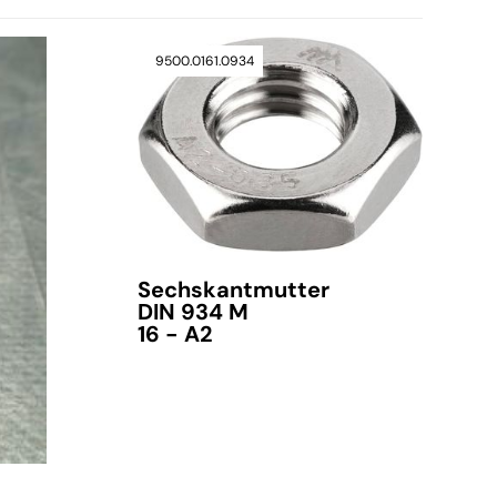
9500.0161.0934
Sechskantmutter
DIN 934 M
16 - A2
verfügbar