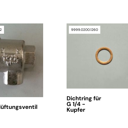
2
9999.0200.1260
nur noch wenige Artikel verfügbar
verfügbar
Dichtring für
G 1/4 -
lüftungsventil
Kupfer