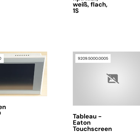
weiß, flach,
1S
verfügbar
0
9209.5000.0005
en
D
Tableau -
Eaton
Touchscreen