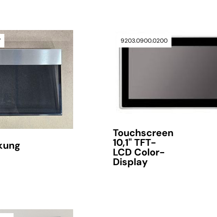
Lieferzeit auf Anfrage
7
9203.0900.0200
Touchscreen
10,1" TFT-
kung
LCD Color-
Display
verfügbar