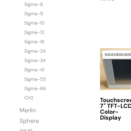
Sigma-8
Sigma-9
Sigma-10
Sigma-12
Sigma-16
Sigma-24
verfügbar
9203.0900.001
Sigma-34
Sigma-41
Sigma-55
Sigma-66
CH2
Touchscre
7" TFT-LC
Merlin
Color-
Display
Sphera
verfügbar