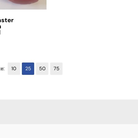
aster
m
d
te:
10
25
50
75