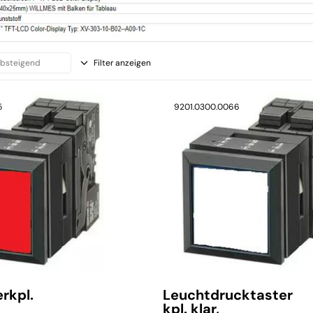
Filter anzeigen
5
9201.0300.0066
rkpl.
Leuchtdrucktaster
kpl. klar,