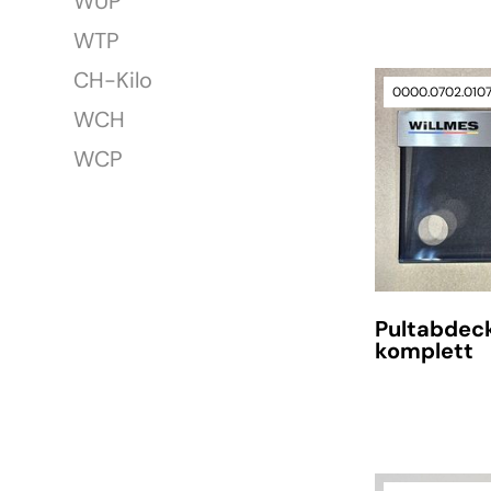
WUP
WTP
CH-Kilo
0000.0702.010
WCH
WCP
Pultabdec
komplett