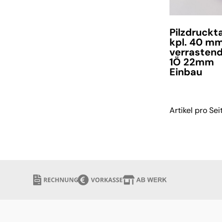
Pilzdruckt
kpl. 40 m
verrasten
1Ö 22mm
Einbau
Artikel pro Sei