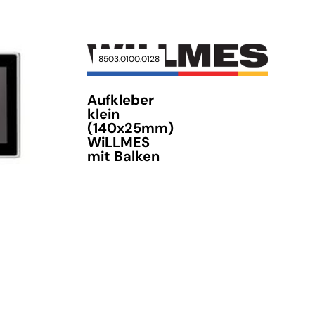
verfügbar
8503.0100.0128
Aufkleber
verfügbar
klein
(140x25mm)
WiLLMES
mit Balken