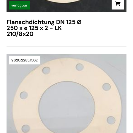
verfügbar
Flanschdichtung DN 125 Ø
250 x ø 125 x 2 - LK
210/8x20
9620.2285.1502