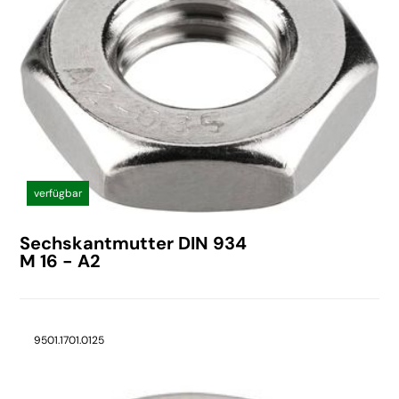
verfügbar
Sechskantmutter DIN 934
M 16 - A2
9501.1701.0125