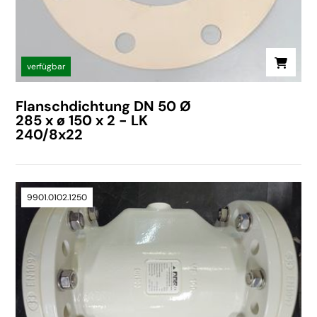
verfügbar
Flanschdichtung DN 50 Ø
285 x ø 150 x 2 - LK
240/8x22
9901.0102.1250