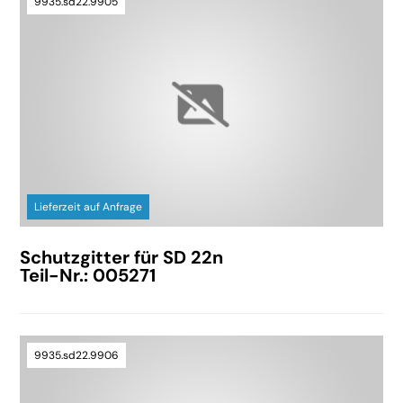
9935.sd22.9905
Lieferzeit auf Anfrage
Schutzgitter für SD 22n
Teil-Nr.: 005271
9935.sd22.9906