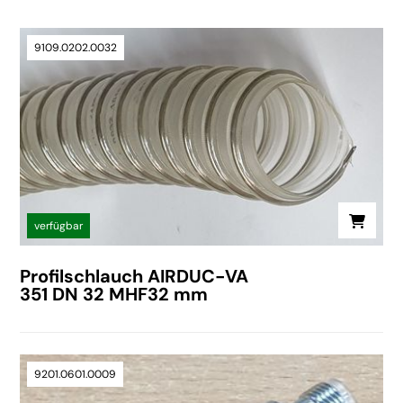
9109.0202.0032
verfügbar
Profilschlauch AIRDUC-VA
351 DN 32 MHF32 mm
9201.0601.0009