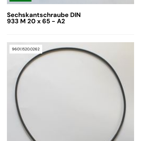
Sechskantschraube DIN
933 M 20 x 65 - A2
9601.1520.0262