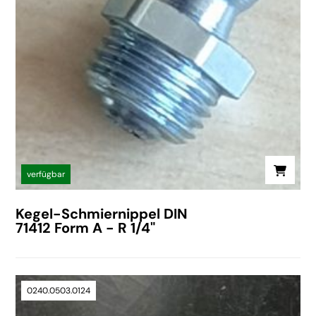
verfügbar
Kegel-Schmiernippel DIN
71412 Form A - R 1/4"
0240.0503.0124