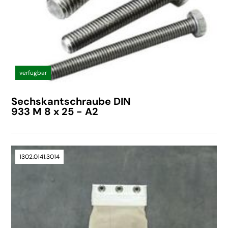
verfügbar
Sechskantschraube DIN
933 M 8 x 25 - A2
1302.0141.3014