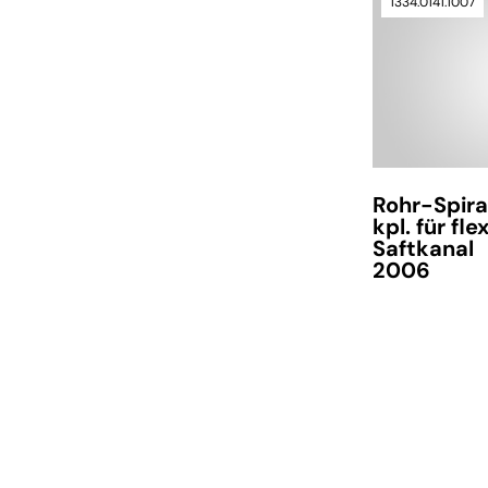
1334.0141.1007
Rohr-Spira
kpl. für flex
Saftkanal
2006
Lieferzeit auf A