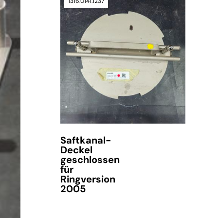
1316.0141.1237
verfügbar
Saftkanal-
Deckel
geschlossen
für
Ringversion
2005