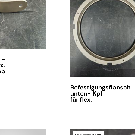
 -
x.
ab
Befestigungsflansch
unten- Kpl
für flex.