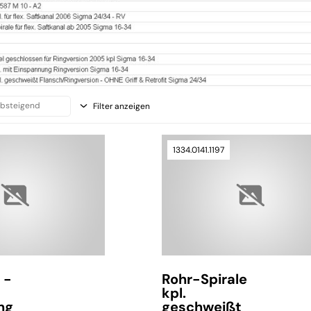
Filter anzeigen
1334.0141.1197
 -
Rohr-Spirale
kpl.
ng
geschweißt