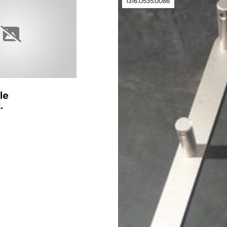
1316.0535.0086
verfügbar
le
.
nfrage