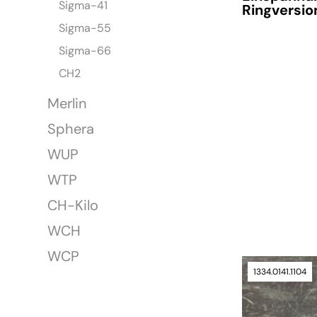
Sigma-41
Ringversio
Sigma-55
Sigma-66
Lieferzeit auf A
CH2
Merlin
Sphera
WUP
WTP
CH-Kilo
WCH
WCP
1334.0141.1104