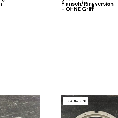
n
Flansch/Ringversion
- OHNE Griff
nfrage
verfügbar
1334.0141.1076