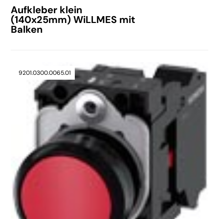
Aufkleber klein
(140x25mm) WiLLMES mit
Balken
9201.0300.0065.01