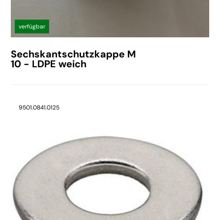
verfügbar
Sechskantschutzkappe M
10 - LDPE weich
9501.0841.0125