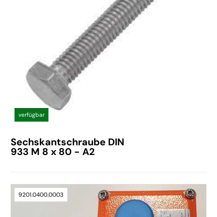
verfügbar
Sechskantschraube DIN
933 M 8 x 80 - A2
9201.0400.0003