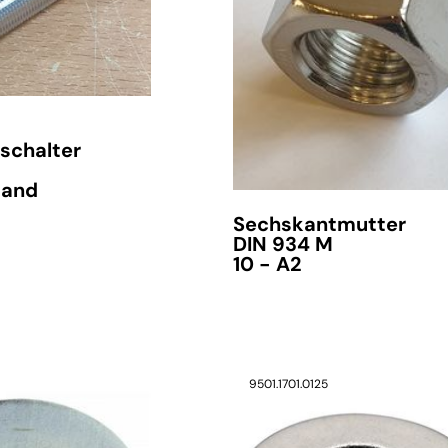
schalter
tand
Sechskantmutter
DIN 934 M
10 - A2
9501.1701.0125