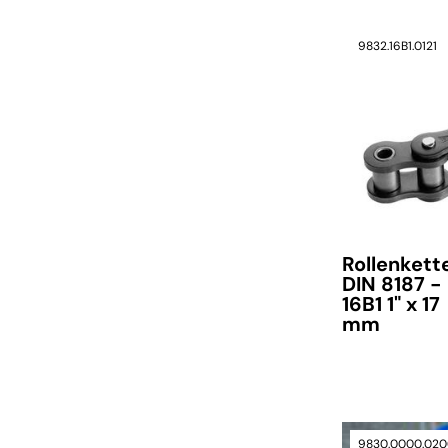
9832.16B1.0121
Rollenkett
DIN 8187 -
16B1 1" x 17
mm
verfügbar
9830.0000.020