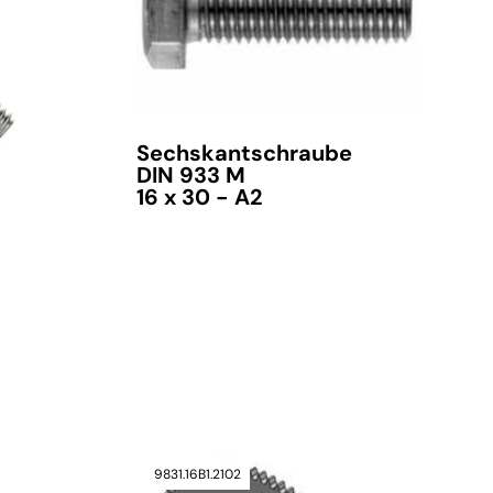
Sechskantschraube
DIN 933 M
16 x 30 - A2
verfügbar
9831.16B1.2102