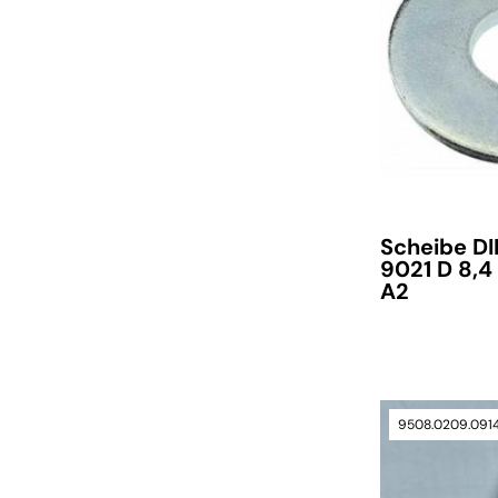
Scheibe D
9021 D 8,4
A2
9508.0209.091