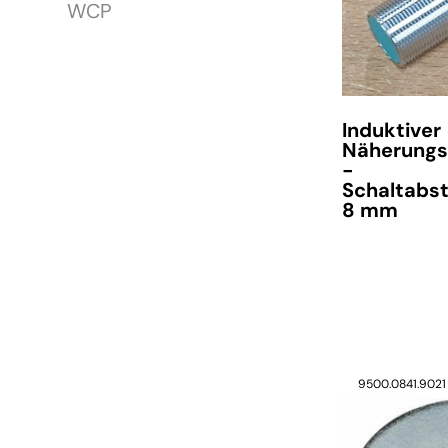
WCP
Induktiver
Näherungs
-
Schaltabs
8 mm
verfügbar
9500.0841.9021