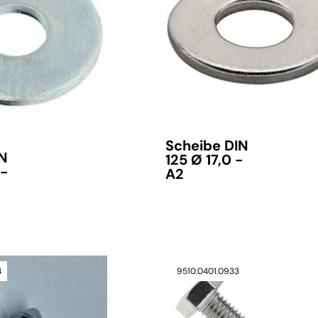
verfügbar
Scheibe DIN
IN
125 Ø 17,0 -
 -
A2
4
9510.0401.0933
verfügbar