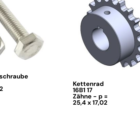
schraube
Kettenrad
A2
16B1 17
Zähne - p =
25,4 x 17,02