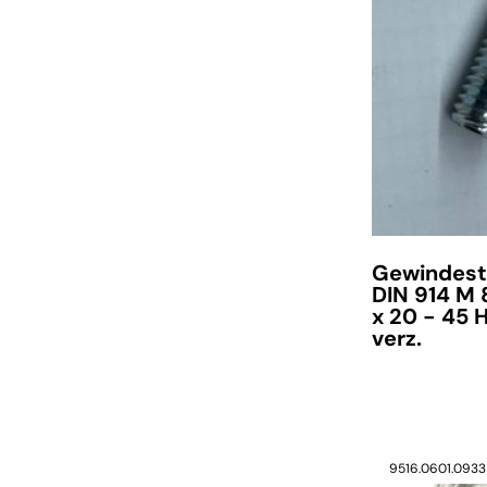
verfügbar
Gewindest
DIN 914 M 
x 20 - 45 
verz.
9516.0601.0933