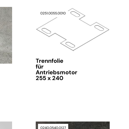
0251.0055.0010
verfügbar
Trennfolie
für
Antriebsmotor
255 x 240
verfügbar
0240.0540.0127