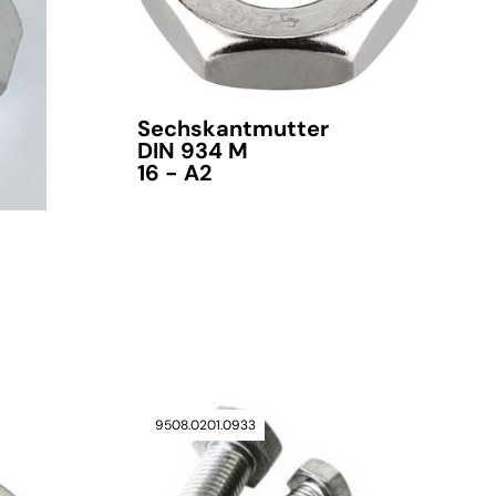
Sechskantmutter
DIN 934 M
16 - A2
verfügbar
9508.0201.0933