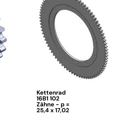
Kettenrad
16B1 102
Zähne - p =
25,4 x 17,02