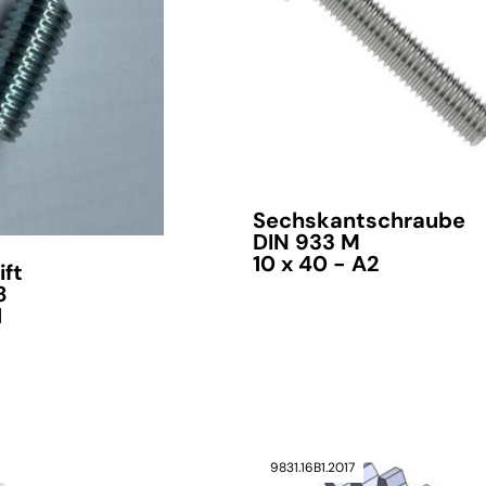
Sechskantschraube
DIN 933 M
10 x 40 - A2
ift
8
H
verfügbar
9831.16B1.2017