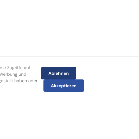
ie Zugriffe auf
Ablehnen
, Werbung und
gestellt haben oder
Akzeptieren