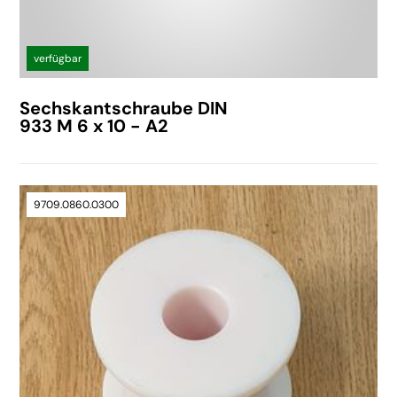
verfügbar
Sechskantschraube DIN
933 M 6 x 10 - A2
9709.0860.0300