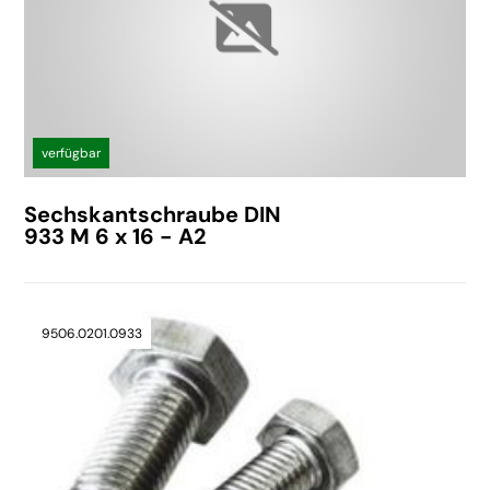
verfügbar
Sechskantschraube DIN
933 M 6 x 16 - A2
9506.0201.0933