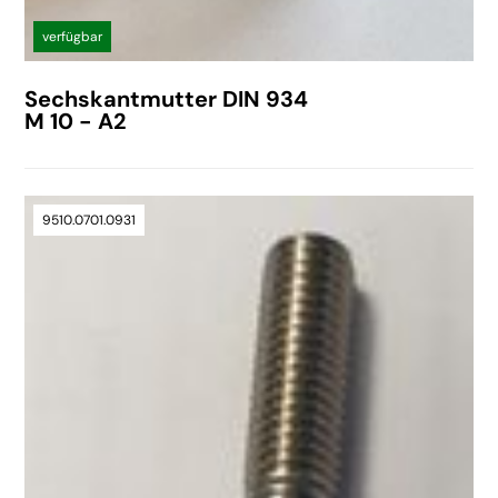
verfügbar
Sechskantmutter DIN 934
M 10 - A2
9510.0701.0931