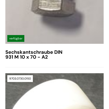
verfügbar
Sechskantschraube DIN
931 M 10 x 70 - A2
9703.0730.0150