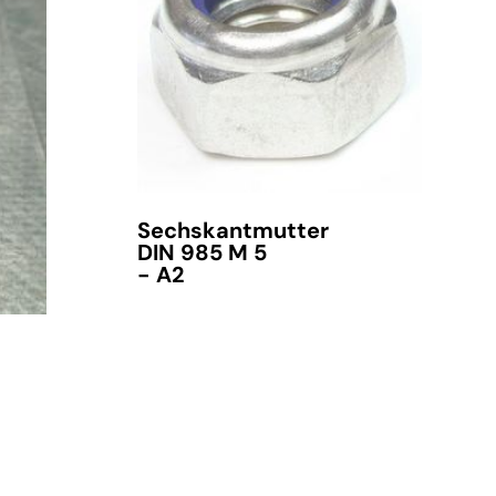
Sechskantmutter
DIN 985 M 5
- A2
verfügbar