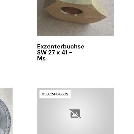
Exzenterbuchse
SW 27 x 41 -
Ms
9307.2410.0502