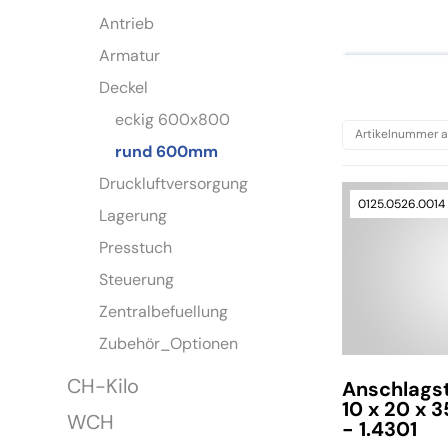
Antrieb
Armatur
Deckel
eckig 600x800
rund 600mm
Druckluftversorgung
0125.0526.0014
Lagerung
Presstuch
Steuerung
Zentralbefuellung
Zubehör_Optionen
CH-Kilo
Anschlags
10 x 20 x 3
WCH
- 1.4301