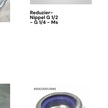
verfügbar
Reduzier-
Nippel G 1/2
- G 1/4 - Ms
verfügbar
9500.0051.0985