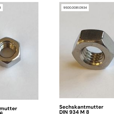
4
9500.0081.0934
verfügbar
Sechskantmutter
mutter
DIN 934 M 8
 6