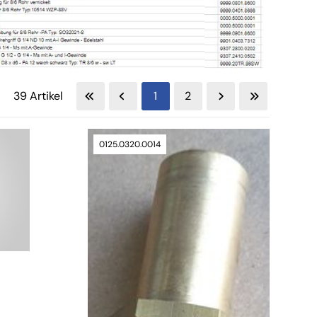
39 Artikel
1
2
0125.0320.0014