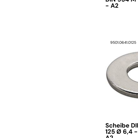
- A2
9501.0641.0125
verfügbar
Scheibe D
125 Ø 6,4 -
A2