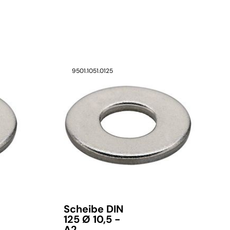
9501.1051.0125
verfügbar
Scheibe DIN
125 Ø 10,5 -
A2