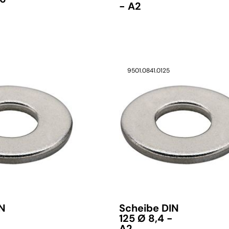
- A2
9501.0841.0125
verfügbar
IN
Scheibe DIN
125 Ø 8,4 -
A2