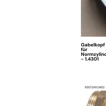
Gabelkopf
für
Normzylin
- 1.4301
9307.2411.0402