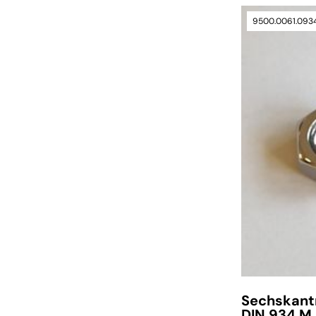
9500.0061.093
Sechskant
DIN 934 M