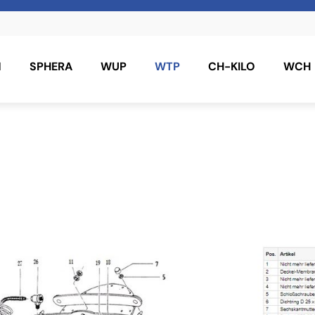
N
SPHERA
WUP
WTP
CH-KILO
WCH