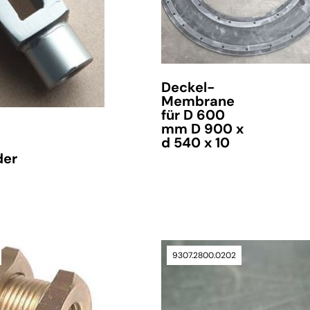
Deckel-
Membrane
für D 600
mm D 900 x
d 540 x 10
der
nur noch wenige Artikel verfügbar
9307.2800.0202