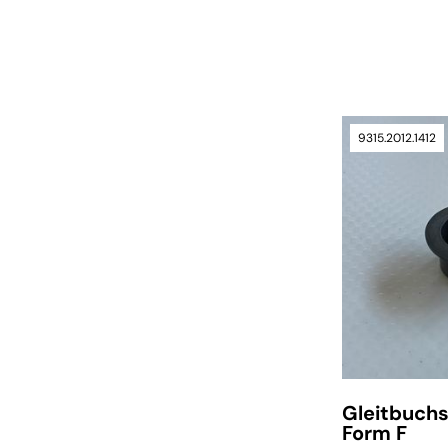
verfügbar
9315.2012.1412
Gleitbuch
Form F