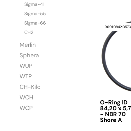
Sigma-41
Sigma-55
Sigma-66
verfügbar
9601.0842.057
CH2
Merlin
Sphera
WUP
WTP
CH-Kilo
WCH
O-Ring ID
WCP
84,20 x 5,
- NBR 70
Shore A