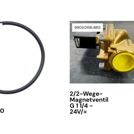
0
9903.0156.4813
verfügbar
2/2-Wege-
Magnetventil
G 1 1/4 -
70
24V/=