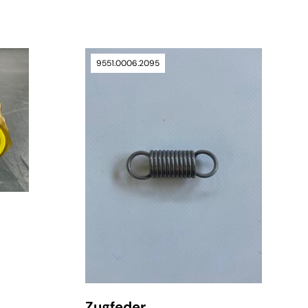
9551.0006.2095
verfügbar
Zugfeder