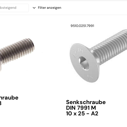
Filter anzeigen
9510.0251.7991
chraube
Senkschraube
8
DIN 7991 M
10 x 25 - A2