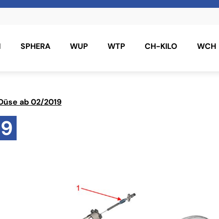
N
SPHERA
WUP
WTP
CH-KILO
WCH
Düse ab 02/2019
19