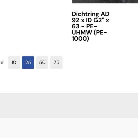
Dichtring AD
92 x ID G2" x
63 - PE-
UHMW (PE-
1000)
te:
10
25
50
75
verfügbar