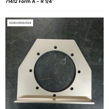
71412 Form A - R 1/4"
0240.0503.0124