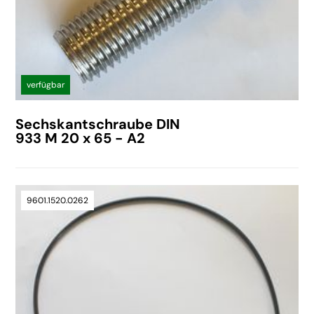
verfügbar
Sechskantschraube DIN
933 M 20 x 65 - A2
9601.1520.0262