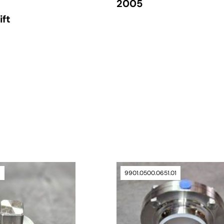
2005
verfügbar
ift
verfügbar
1
9901.0500.0651.01