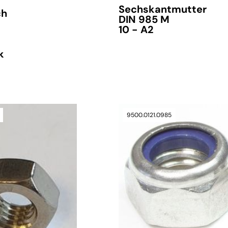
Sechskantmutter
ch
DIN 985 M
10 - A2
k
9500.0121.0985
verfügbar