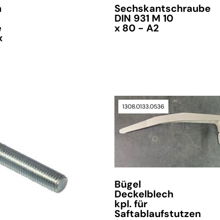
n
Sechskantschraube
DIN 931 M 10
e
x 80 - A2
x
1308.0133.0536
Bügel
Deckelblech
kpl. für
Saftablaufstutzen