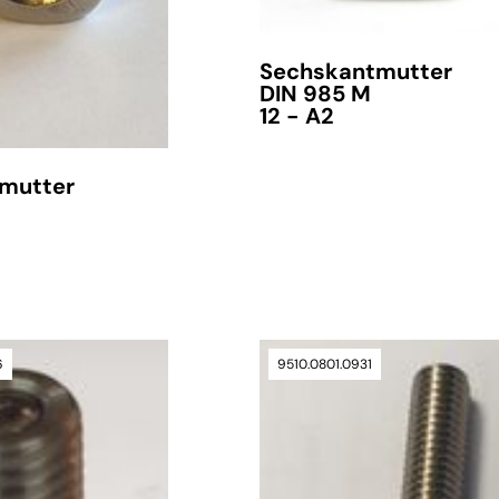
Sechskantmutter
DIN 985 M
12 - A2
mutter
verfügbar
6
9510.0801.0931