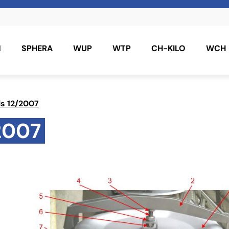
N
SPHERA
WUP
WTP
CH-KILO
WCH
is 12/2007
2007