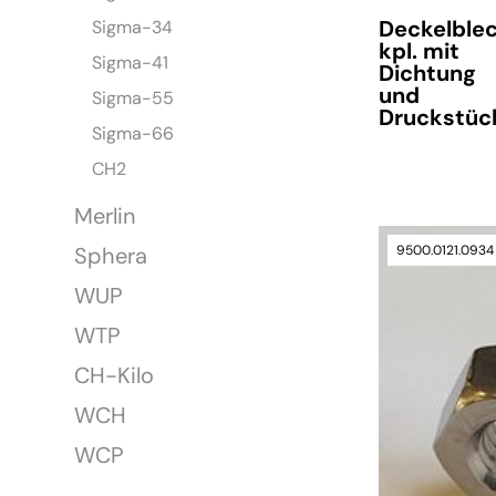
Deckelble
Sigma-34
kpl. mit
Sigma-41
Dichtung
und
Sigma-55
Druckstüc
Sigma-66
CH2
Merlin
9500.0121.0934
Sphera
verfügbar
WUP
WTP
CH-Kilo
WCH
WCP