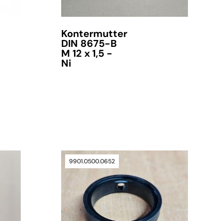
Kontermutter
DIN 8675-B
M 12 x 1,5 -
Ni
verfügbar
9901.0500.0652