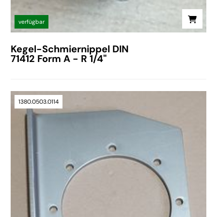
verfügbar
Kegel-Schmiernippel DIN
71412 Form A - R 1/4"
1380.0503.0114