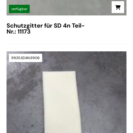
verfügbar
Schutzgitter für SD 4n Teil-
Nr.: 11173
9935.SD4N.9906