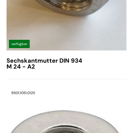
verfügbar
Sechskantmutter DIN 934
M 24 - A2
9501.1051.0125