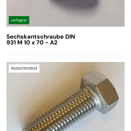
verfügbar
Sechskantschraube DIN
931 M 10 x 70 - A2
9524.0701.0933