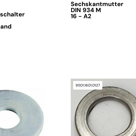
Sechskantmutter
DIN 934 M
schalter
16 - A2
tand
verfügbar
9501.1601.0127