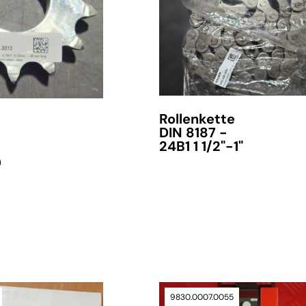
Rollenkette
DIN 8187 -
24B1 1 1/2"-1"
0
verfügbar
nfrage
9830.0007.0055