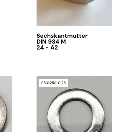
Sechskantmutter
DIN 934 M
24 - A2
9501.2501.0125
verfügbar