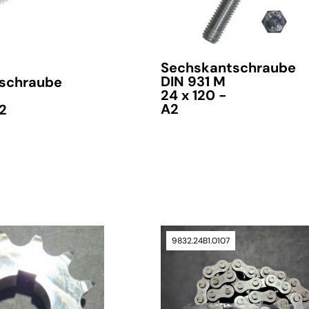
Sechskantschraube
DIN 931 M
schraube
24 x 120 -
A2
A2
verfügbar
9832.24B1.0107