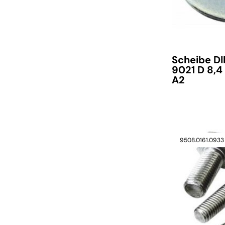
Scheibe D
9021 D 8,4
A2
9508.0161.0933
verfügbar