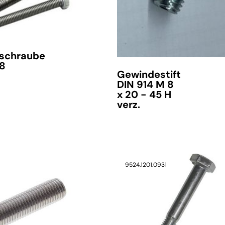
schraube
 8
Gewindestift
DIN 914 M 8
x 20 - 45 H
verz.
9524.1201.0931
verfügbar