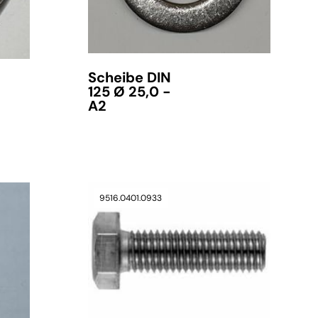
Scheibe DIN
125 Ø 25,0 -
A2
9516.0401.0933
verfügbar