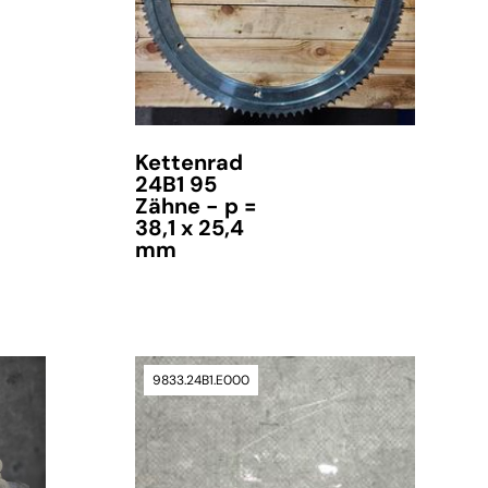
Kettenrad
24B1 95
Zähne - p =
38,1 x 25,4
mm
9833.24B1.E000
Lieferzeit auf Anfrage