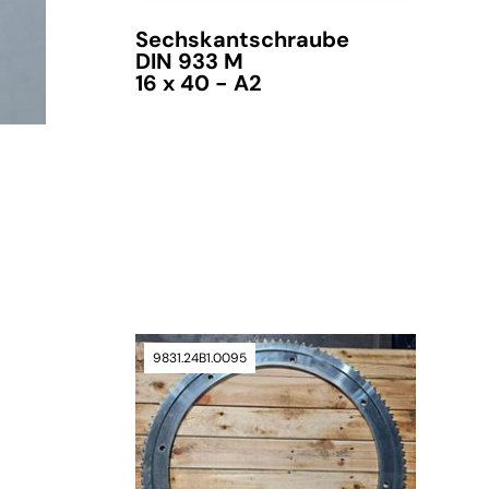
Sechskantschraube
DIN 933 M
16 x 40 - A2
verfügbar
9831.24B1.0095