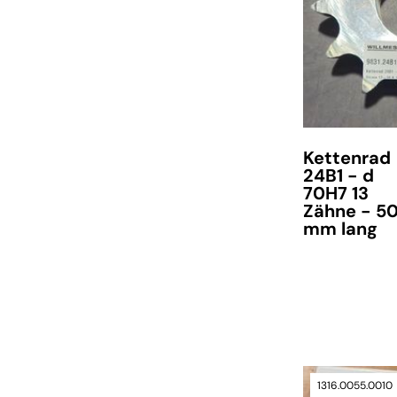
Kettenrad
24B1 - d
70H7 13
Zähne - 5
mm lang
Lieferzeit auf A
1316.0055.0010