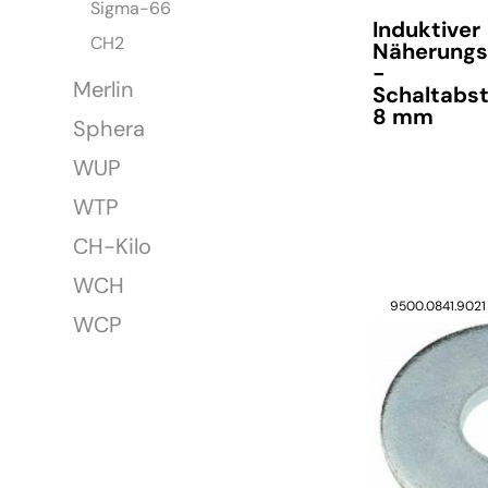
Sigma-66
Induktiver
CH2
Näherungs
-
Merlin
Schaltabs
8 mm
Sphera
WUP
WTP
verfügbar
CH-Kilo
WCH
9500.0841.9021
WCP