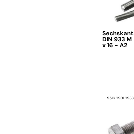
Sechskant
DIN 933 M
x 16 - A2
9516.0901.0933
verfügbar