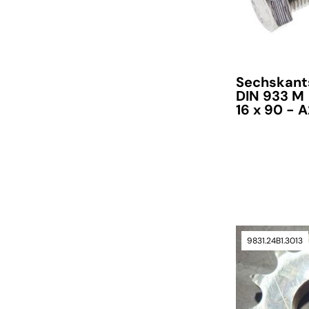
Sechskant
DIN 933 M
16 x 90 - 
verfügbar
9831.24B1.3013