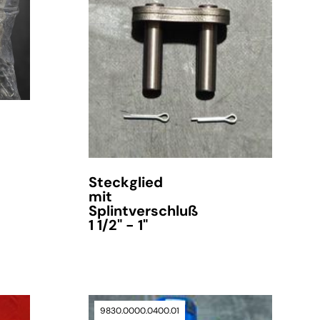
Steckglied
mit
Splintverschluß
1 1/2" - 1"
9830.0000.0400.01