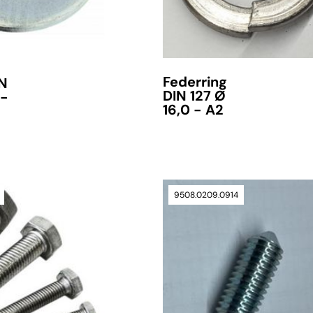
Federring
IN
DIN 127 Ø
 -
16,0 - A2
9508.0209.0914
verfügbar