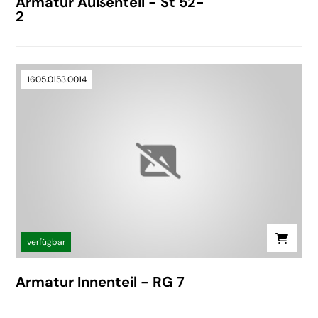
Armatur Außenteil - St 52-
2
1605.0153.0014
verfügbar
Armatur Innenteil - RG 7