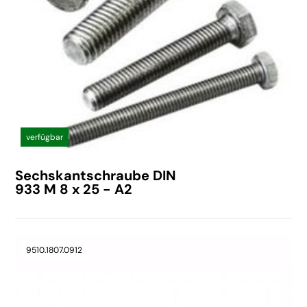
verfügbar
Sechskantschraube DIN
933 M 8 x 25 - A2
9510.1807.0912