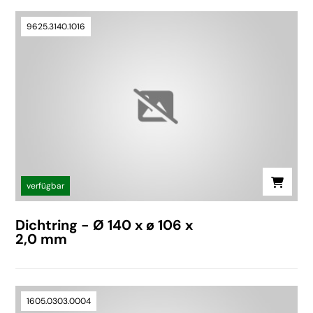
9625.3140.1016
verfügbar
Dichtring - Ø 140 x ø 106 x
2,0 mm
1605.0303.0004