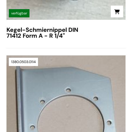
verfügbar
Kegel-Schmiernippel DIN
71412 Form A - R 1/4"
1380.0503.0114