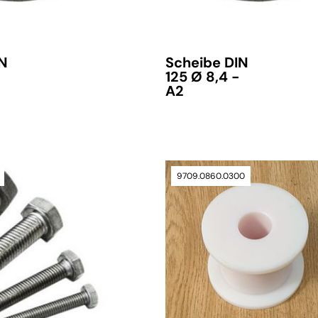
IN
Scheibe DIN
Lieferzeit auf Anfrage
125 Ø 8,4 -
A2
9709.0860.0300
verfügbar