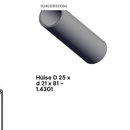
0240.0313.0034
Hülse D 25 x
d 21 x 81 -
1.4301