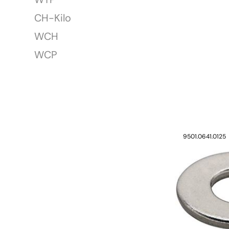
CH-Kilo
WCH
WCP
9501.0641.0125