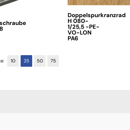
Doppelspurkranzrad
H 080-
schraube
1/25,5 -PE-
 8
VO-LON
PA6
te:
10
25
50
75
Lieferzeit auf Anfrage