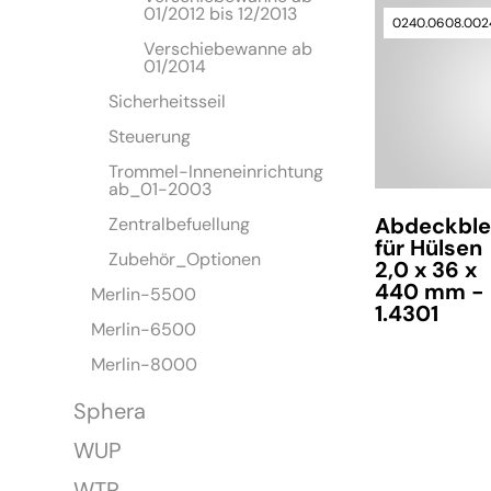
01/2012 bis 12/2013
0240.0608.002
Verschiebewanne ab
01/2014
Sicherheitsseil
Steuerung
Trommel-Inneneinrichtung
ab_01-2003
Abdeckbl
Zentralbefuellung
für Hülsen
Zubehör_Optionen
2,0 x 36 x
440 mm -
Merlin-5500
1.4301
Merlin-6500
Merlin-8000
Lieferzeit auf A
Sphera
WUP
WTP