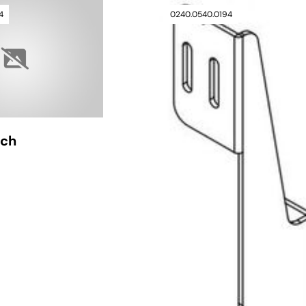
4
0240.0540.0194
ech
nfrage