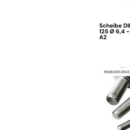
Scheibe D
125 Ø 6,4 -
A2
9508.0101.0933
verfügbar