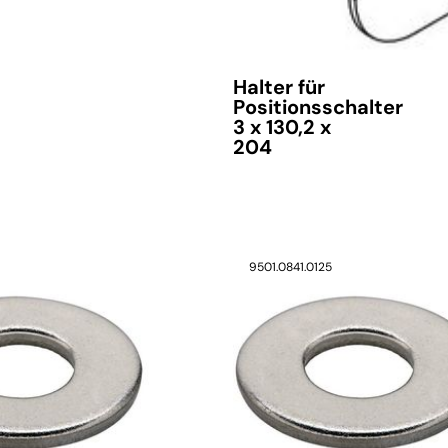
Halter für
Positionsschalter
3 x 130,2 x
204
9501.0841.0125