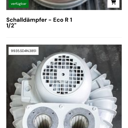
verfügbar
Schalldämpfer - Eco R 1
1/2"
9935.SD4N.3851