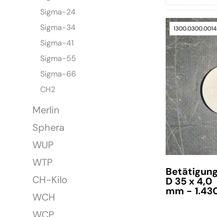
Sigma-24
Sigma-34
1300.0300.0014
Sigma-41
Sigma-55
Sigma-66
CH2
Merlin
Sphera
WUP
WTP
Betätigun
CH-Kilo
D 35 x 4,0
mm - 1.43
WCH
WCP