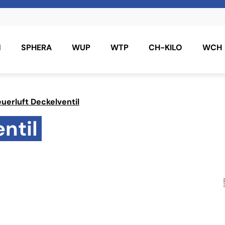
N
SPHERA
WUP
WTP
CH-KILO
WCH
uerluft Deckelventil
ntil