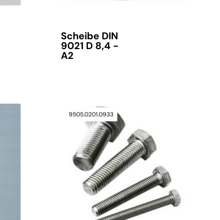
Scheibe DIN
9021 D 8,4 -
A2
9505.0201.0933
verfügbar