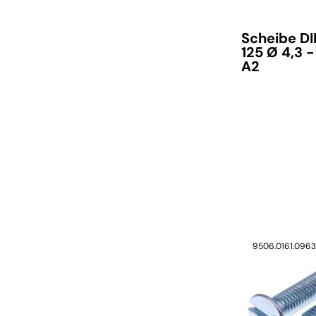
Scheibe D
125 Ø 4,3 -
A2
verfügbar
9506.0161.096