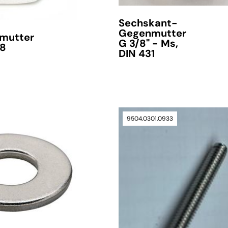
Sechskant-
Gegenmutter
mutter
G 3/8" - Ms,
 8
DIN 431
9504.0301.0933
verfügbar