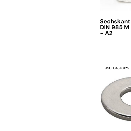
Sechskant
DIN 985 M
- A2
9501.0431.0125
verfügbar