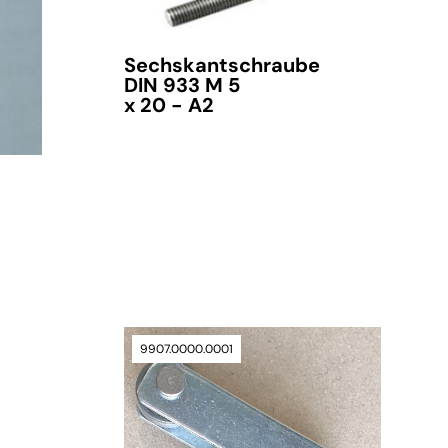
Sechskantschraube
DIN 933 M 5
x 20 - A2
verfügbar
9907.0000.0001