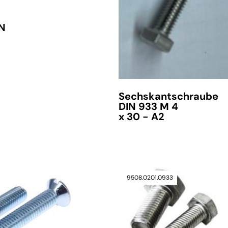
IN
Sechskantschraube
DIN 933 M 4
x 30 - A2
3
9508.0201.0933