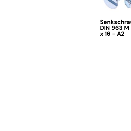
Senkschra
DIN 963 M
x 16 - A2
verfügbar