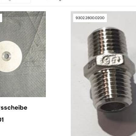
9302.2800.0200
gsscheibe
01