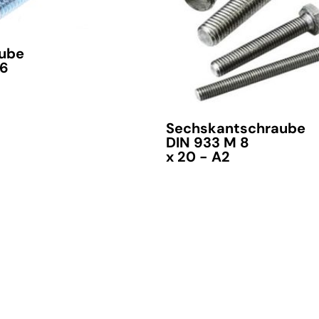
ube
verfügbar
 6
Sechskantschraube
DIN 933 M 8
x 20 - A2
verfügbar