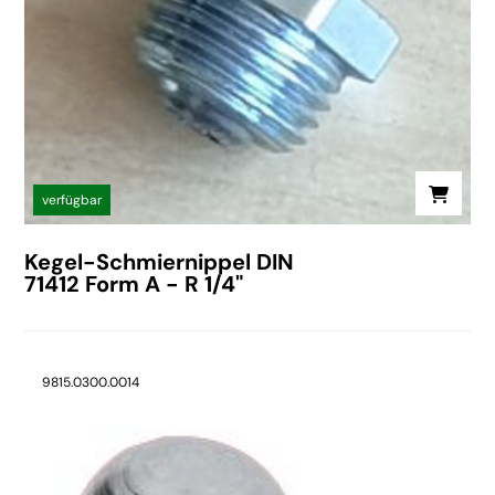
verfügbar
Kegel-Schmiernippel DIN
71412 Form A - R 1/4"
9815.0300.0014