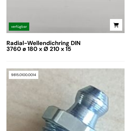
verfügbar
Radial-Wellendichring DIN
3760 ø 180 x Ø 210 x 15
9815.0100.0014