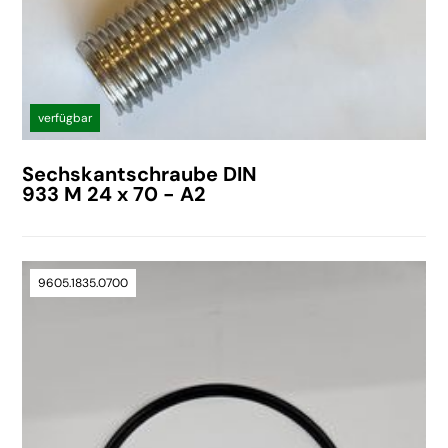
verfügbar
Sechskantschraube DIN
933 M 24 x 70 - A2
9605.1835.0700