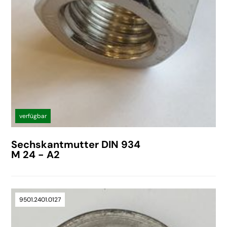
verfügbar
Sechskantmutter DIN 934
M 24 - A2
9501.2401.0127