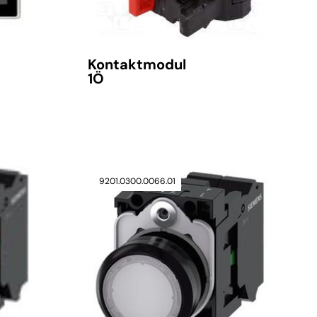
Kontaktmodul
1Ö
verfügbar
9201.0300.0066.01