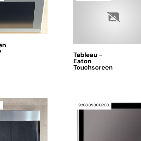
en
D
Tableau -
Eaton
Touchscreen
Lieferzeit auf Anfrage
7
9203.0900.0200