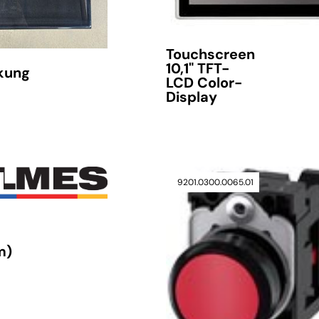
Touchscreen
10,1" TFT-
kung
LCD Color-
Display
verfügbar
9201.0300.0065.01
m)