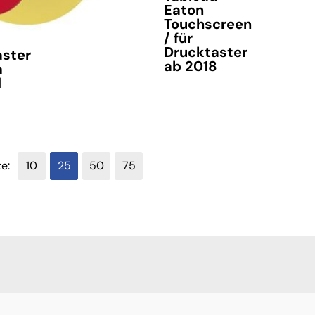
Eaton
Touchscreen
/ für
Drucktaster
aster
ab 2018
m
d
verfügbar
te:
10
25
50
75