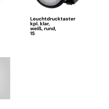
Leuchtdrucktaster
kpl. klar,
weiß, rund,
1S
verfügbar