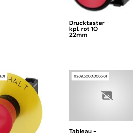
Drucktaster
kpl. rot 1Ö
22mm
.01
9209.5000.0005.01
verfügbar
Tableau -