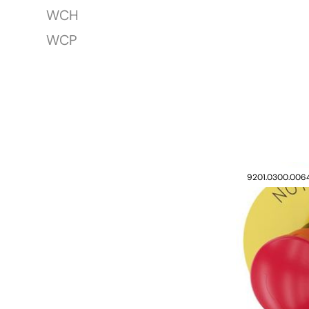
WCH
WCP
9201.0300.0064