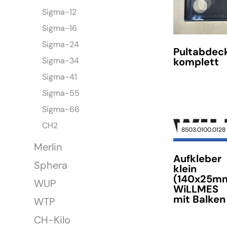
Sigma-12
Sigma-16
Sigma-24
Pultabdec
komplett
Sigma-34
Sigma-41
Sigma-55
Sigma-66
CH2
8503.0100.0128
verfügbar
Merlin
Aufkleber
verfügbar
Sphera
klein
(140x25m
WUP
WiLLMES
mit Balken
WTP
CH-Kilo