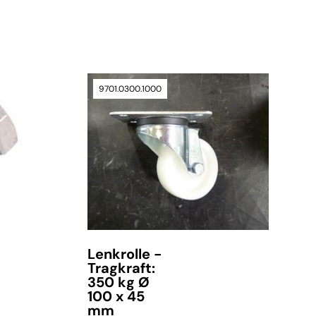
verfügbar
9701.0300.1000
Lenkrolle -
Tragkraft:
350 kg Ø
100 x 45
mm