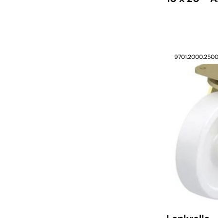
9701.2000.250
verfügbar