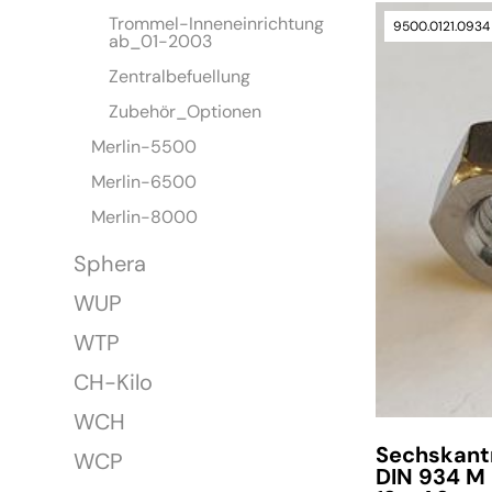
Trommel-Inneneinrichtung
9500.0121.0934
ab_01-2003
Zentralbefuellung
Zubehör_Optionen
Merlin-5500
Merlin-6500
Merlin-8000
Sphera
WUP
WTP
CH-Kilo
WCH
Sechskant
WCP
DIN 934 M