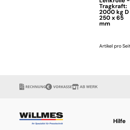
Lenkrolle 
Tragkraft:
2000 kg D
250 x 65
mm
Artikel pro Sei
verfügbar
Hilfe