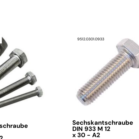
verfügbar
9512.0301.0933
Sechskantschraube
schraube
DIN 933 M 12
x 30 - A2
A2