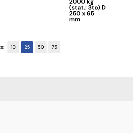
-
2000 kg
(stat.: 3to) D
250 x 65
mm
te:
10
25
50
75
verfügbar