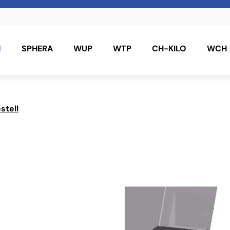
N
SPHERA
WUP
WTP
CH-KILO
WCH
stell