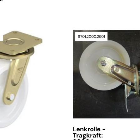
0
9701.2000.2501
verfügbar
Lenkrolle -
Tragkraft: