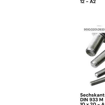
12 - A2
9510.0201.0933
verfügbar
Sechskant
DIN 933 M
10 x 20 - 