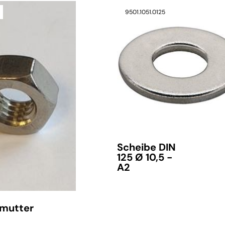
9501.1051.0125
Scheibe DIN
125 Ø 10,5 -
A2
mutter