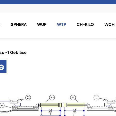
N
SPHERA
WUP
WTP
CH-KILO
WCH
ass -1 Gebläse
e