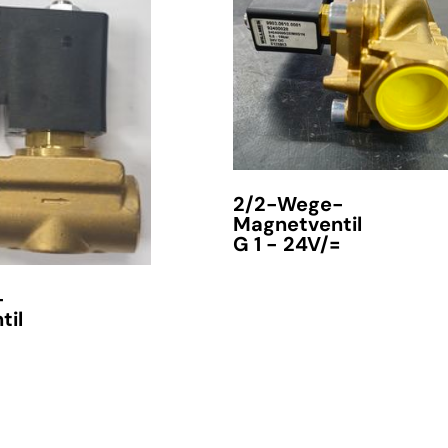
verfügbar
2/2-Wege-
Magnetventil
G 1 - 24V/=
-
til
verfügbar