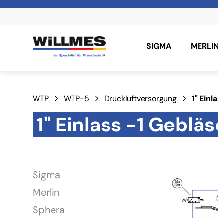
SIGMA
MERLI
WTP
WTP-5
Druckluftversorgung
1" Einl
1" Einlass -1 Gebläs
Sigma
Merlin
Sphera