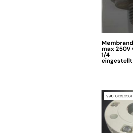
Membrandr
max 250V
1/4
eingestellt
9901.0103.0501