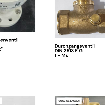
nur noch wenige Artikel verfügbar
enventil
Durchgangsventil
2"
DIN 3513 E G
1 - Ms
3
9903.0610.0001