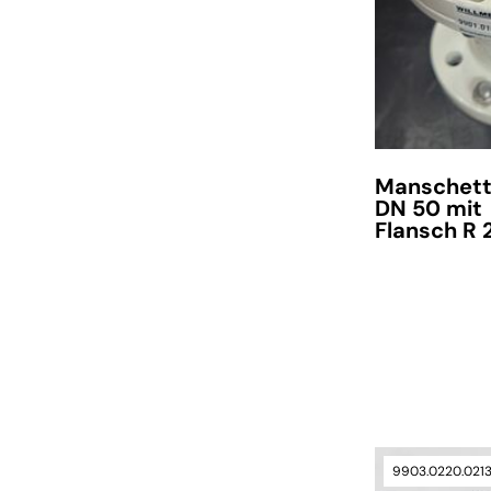
Manschett
DN 50 mit
Flansch R 
verfügbar
9903.0220.021