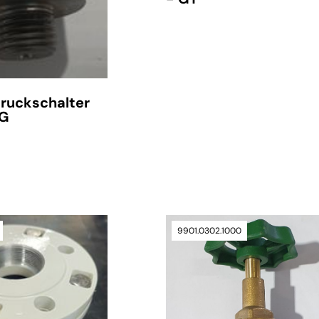
uckschalter
 G
verfügbar
9901.0302.1000