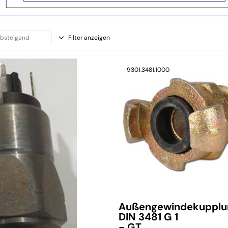
Filter anzeigen
9301.3481.1000
Außengewindekupplu
DIN 3481 G 1
- GT