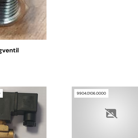
verfügbar
ventil
0
9904.0106.0000