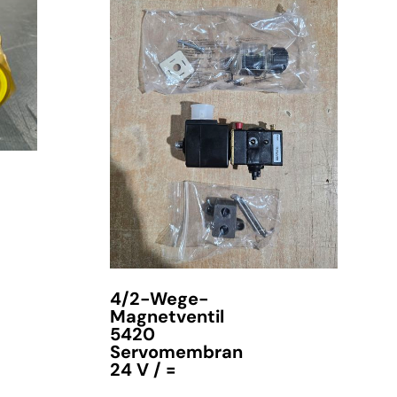
verfügbar
4/2-Wege-
Magnetventil
5420
Servomembran
24 V / =