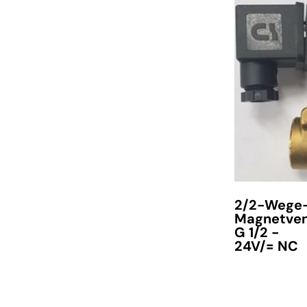
2/2-Wege
Magnetven
G 1/2 -
24V/= NC