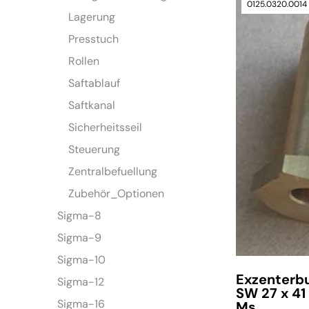
0125.0320.0014
Lagerung
Presstuch
Rollen
Saftablauf
Saftkanal
Sicherheitsseil
Steuerung
Zentralbefuellung
Zubehör_Optionen
Sigma-8
Sigma-9
Sigma-10
Exzenterb
Sigma-12
SW 27 x 41
Sigma-16
Ms