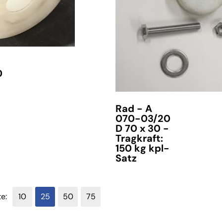
0
-
Rad - A
070-03/20
D 70 x 30 -
Tragkraft:
150 kg kpl-
Satz
te:
10
25
50
75