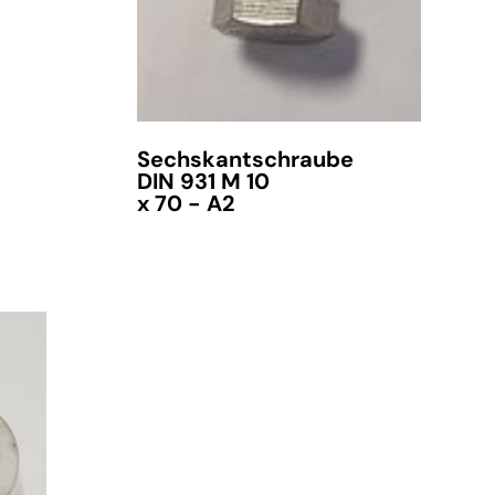
Sechskantschraube
DIN 931 M 10
x 70 - A2