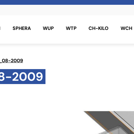
N
SPHERA
WUP
WTP
CH-KILO
WCH
s_08-2009
08-2009