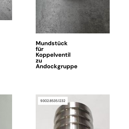
Mundstück
für
Koppelventil
zu
Andockgruppe
9302.8535.1232
verfügbar