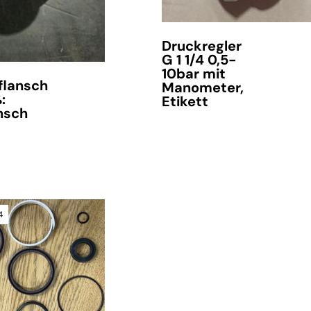
Druckregler
G 1 1/4 0,5-
10bar mit
lansch
Manometer,
:
Etikett
nsch
verfügbar
4