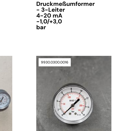
Druckmeßumformer
- 3-Leiter
4-20 mA
-1,0/+3,0
bar
9930.0300.0016
verfügbar