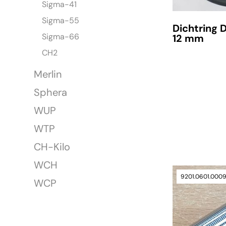
Sigma-41
Sigma-55
Dichtring 
Sigma-66
12 mm
CH2
Merlin
Sphera
WUP
WTP
verfügbar
CH-Kilo
WCH
9201.0601.000
WCP