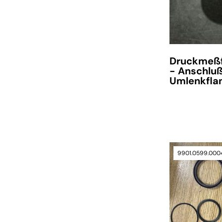
Druckmeßf
- Anschluß
Umlenkfla
9901.0599.000
verfügbar