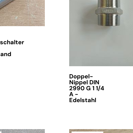
schalter
tand
Doppel-
Nippel DIN
2990 G 1 1/4
A -
Edelstahl