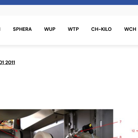
N
SPHERA
WUP
WTP
CH-KILO
WCH
01 2011