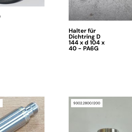
D
Halter für
Dichtring D
144 x d 104 x
40 - PA6G
9
9302.2800.1200
verfügbar