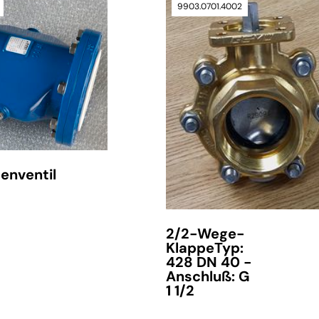
9903.0701.4002
verfügbar
enventil
t
2/2-Wege-
KlappeTyp:
428 DN 40 -
Anschluß: G
1 1/2