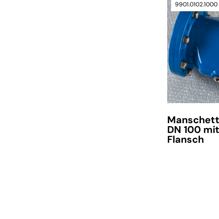
9901.0102.1000
Manschett
DN 100 mi
Flansch
verfügbar