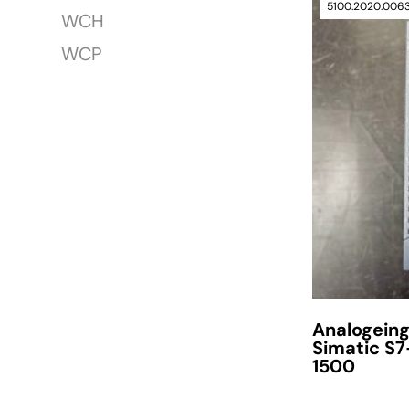
5100.2020.006
WCH
WCP
Analogein
Simatic S7
1500