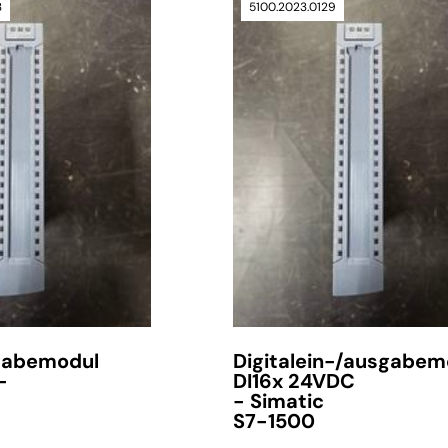
3
5100.2023.0129
gabemodul
Digitalein-/ausgabem
-
DI16x 24VDC
- Simatic
S7-1500