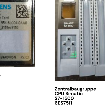
e
Zentralbaugruppe
CPU Simatic
S7-1500
6ES7511