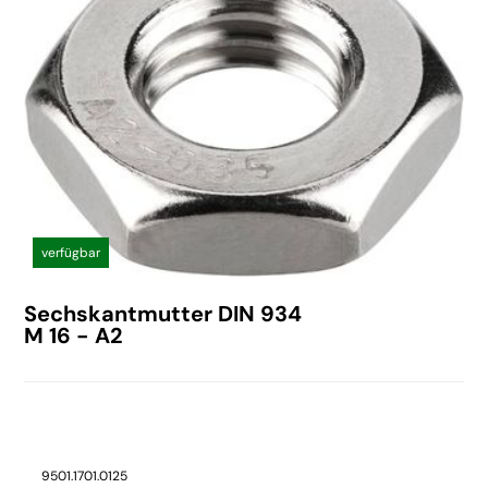
verfügbar
Sechskantmutter DIN 934
M 16 - A2
9501.1701.0125