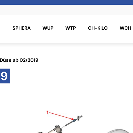
N
SPHERA
WUP
WTP
CH-KILO
WCH
 Düse ab 02/2019
19