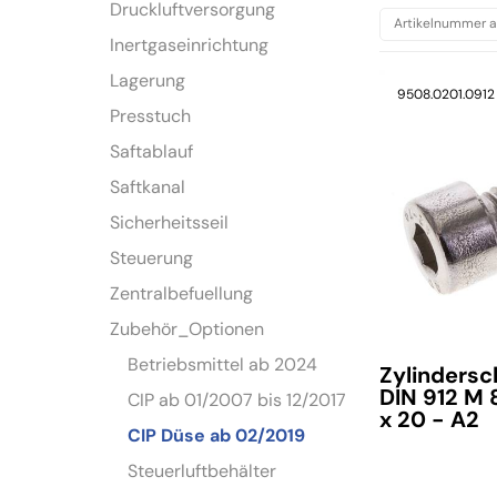
Druckluftversorgung
Inertgaseinrichtung
Lagerung
9508.0201.0912
Presstuch
Saftablauf
Saftkanal
Sicherheitsseil
Steuerung
Zentralbefuellung
Zubehör_Optionen
Betriebsmittel ab 2024
Zylinders
DIN 912 M 
CIP ab 01/2007 bis 12/2017
x 20 - A2
CIP Düse ab 02/2019
Steuerluftbehälter