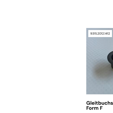
verfügbar
9315.2012.1412
Gleitbuch
Form F