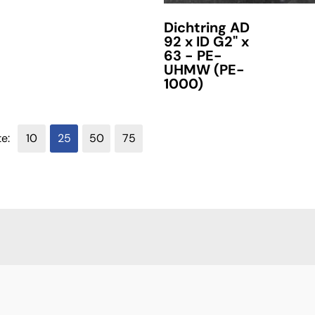
Dichtring AD
92 x ID G2" x
63 - PE-
UHMW (PE-
1000)
te:
10
25
50
75
verfügbar