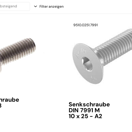
Filter anzeigen
9510.0251.7991
chraube
Senkschraube
8
DIN 7991 M
10 x 25 - A2