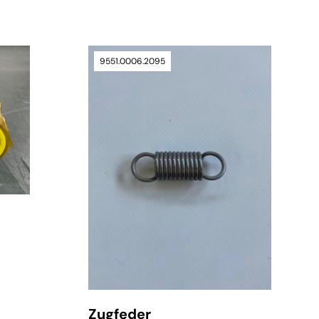
9551.0006.2095
verfügbar
Zugfeder