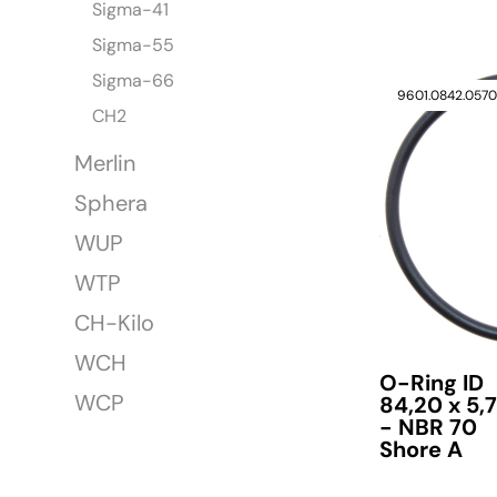
Sigma-41
Sigma-55
Sigma-66
verfügbar
9601.0842.057
CH2
Merlin
Sphera
WUP
WTP
CH-Kilo
WCH
O-Ring ID
WCP
84,20 x 5,
- NBR 70
Shore A