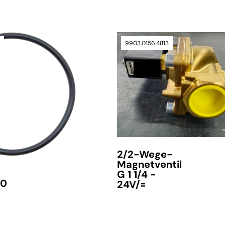
0
9903.0156.4813
verfügbar
2/2-Wege-
Magnetventil
G 1 1/4 -
70
24V/=