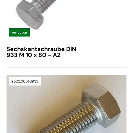
verfügbar
Sechskantschraube DIN
933 M 10 x 80 - A2
9520.0651.0933