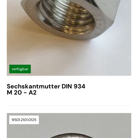
verfügbar
Sechskantmutter DIN 934
M 20 - A2
9501.2101.0125