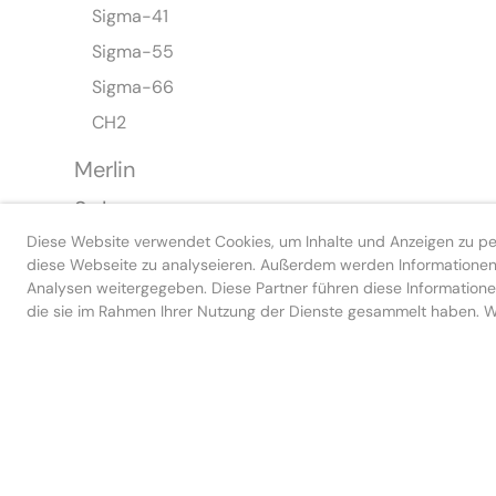
Sigma-41
Sigma-55
Sigma-66
CH2
Merlin
Sphera
Diese Website verwendet Cookies, um Inhalte und Anzeigen zu pers
WUP
diese Webseite zu analyseieren. Außerdem werden Informationen 
WTP
Analysen weitergegeben. Diese Partner führen diese Informatione
die sie im Rahmen Ihrer Nutzung der Dienste gesammelt haben. We
CH-Kilo
WCH
WCP