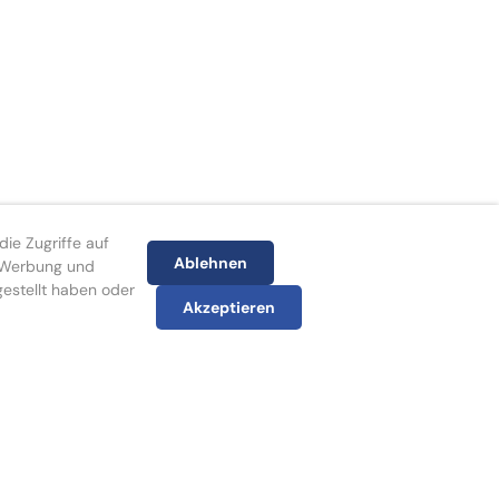
ie Zugriffe auf
Ablehnen
, Werbung und
gestellt haben oder
Akzeptieren