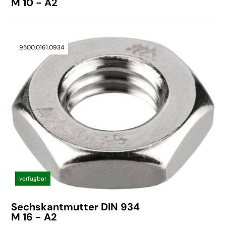
M 10 - A2
9500.0161.0934
verfügbar
Sechskantmutter DIN 934
M 16 - A2