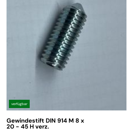
verfügbar
Gewindestift DIN 914 M 8 x
20 - 45 H verz.