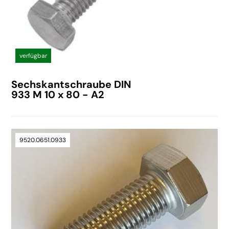
verfügbar
Sechskantschraube DIN
933 M 10 x 80 - A2
9520.0651.0933