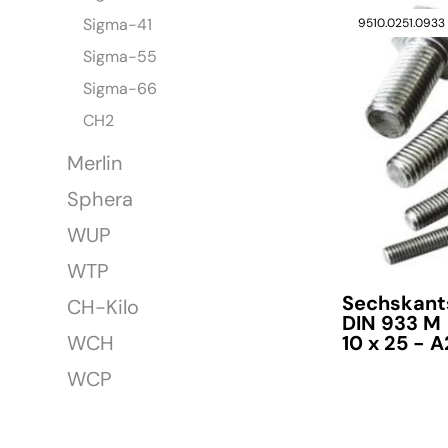
Sigma-41
9510.0251.0933
verfügbar
Sigma-55
Sigma-66
CH2
Merlin
Sphera
WUP
WTP
Sechskant
CH-Kilo
DIN 933 M
10 x 25 - A
WCH
WCP