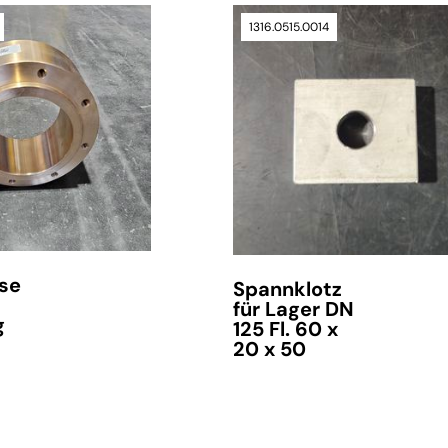
1316.0515.0014
se
Spannklotz
für Lager DN
g
125 Fl. 60 x
20 x 50