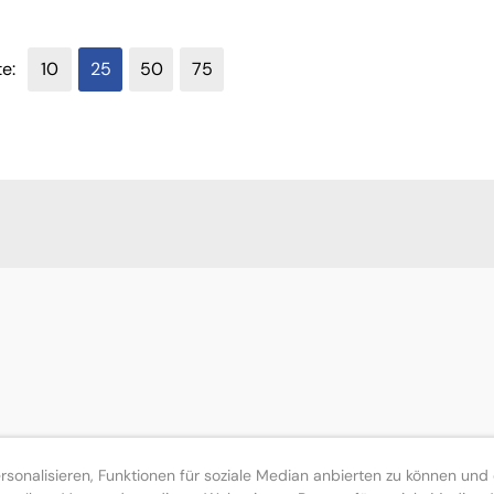
te:
10
25
50
75
onalisieren, Funktionen für soziale Median anbierten zu können und d