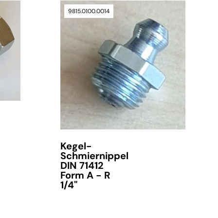
9815.0100.0014
verfügbar
Kegel-
Schmiernippel
DIN 71412
Form A - R
1/4"