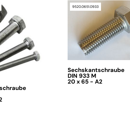
9520.0651.0933
verfügbar
Sechskantschraube
DIN 933 M
20 x 65 - A2
schraube
2
verfügbar