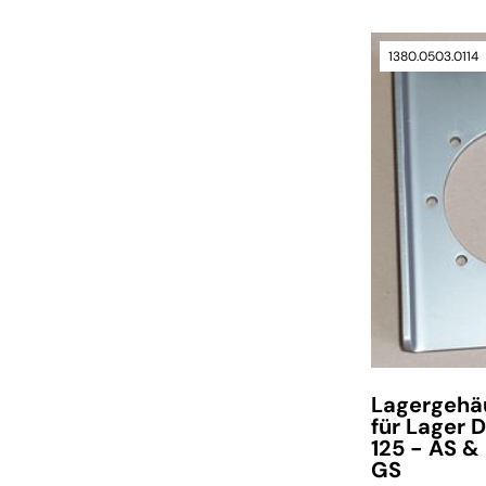
1380.0503.0114
verfügbar
Lagergehä
für Lager 
125 - AS &
GS