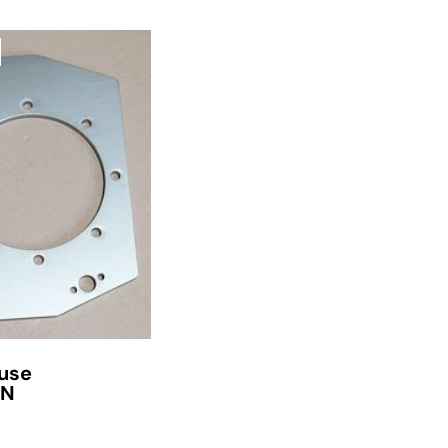
use
DN