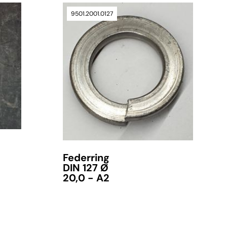
9501.2001.0127
Federring
DIN 127 Ø
20,0 - A2